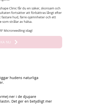
ape Clinic får du en säker, skonsam och
taten fortsätter att förbättras långt efter
t fastare hud, färre ojämnheter och ett
 som strålar av hälsa.
 RF Microneedling idag!
KA NU
riggar hudens naturliga
er.
ärme) ner i de djupare
astin. Det ger en betydligt mer