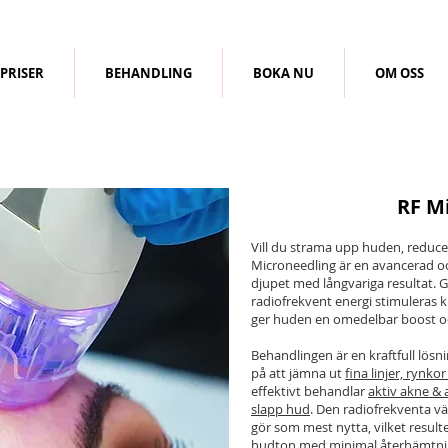
PRISER
BEHANDLING
BOKA NU
OM OSS
RF M
Vill du strama upp huden, reducer
Microneedling är en avancerad oc
djupet med långvariga resultat.
radiofrekvent energi stimuleras 
ger huden en omedelbar boost och
Behandlingen är en kraftfull lösnin
på att jämna ut
fina linjer, rynko
effektivt behandlar
aktiv akne & 
slapp hud
. Den radiofrekventa v
gör som mest nytta, vilket result
hudton med minimal återhämtnin