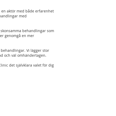
ll en aktör med både erfarenhet
ehandlingar med
och skonsamma behandlingar som
eller genomgå en mer
 behandlingar. Vi lägger stor
erad och väl omhändertagen.
ic det självklara valet för dig