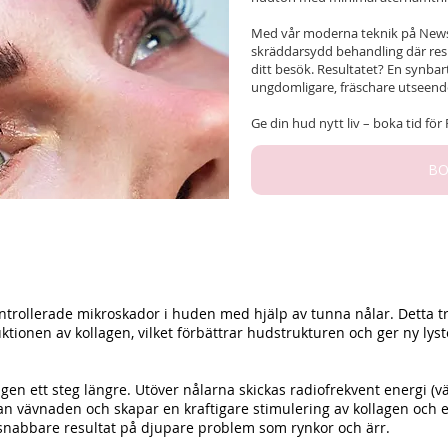
Med vår moderna teknik på Newsh
skräddarsydd behandling där resul
ditt besök. Resultatet? En synbar
ungdomligare, fräschare utseende
Ge din hud nytt liv – boka tid för
BO
ntrollerade mikroskador i huden med hjälp av tunna nålar. Detta t
tionen av kollagen, vilket förbättrar hudstrukturen och ger ny lyst
en ett steg längre. Utöver nålarna skickas radiofrekvent energi (v
vävnaden och skapar en kraftigare stimulering av kollagen och el
snabbare resultat på djupare problem som rynkor och ärr.