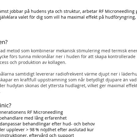
st jobbar på hudens yta och struktur, arbetar RF Microneedling på 
älvklara valet för dig som vill ha maximal effekt på hudföryngring
en?
rad metod som kombinerar mekanisk stimulering med termisk energi
ycke förs tunna mikronålar ner i huden för att skapa kontrollerade m
cess och produktion av kollagen.
ålarna samtidigt levererar radiofrekvent värme djupt ner i läder
skapar en kraftfull uppstramning som når betydligt djupare än vad
r hudytan skonas det yttersta hudlagret, vilket ger maximal effekt
.
inic?
enerationens RF Microneedling
e behandlare med lång erfarenhet
vidanpassar behandlingar efter hud- och behov
er upplever > 98 % nöjdhet efter avslutad kur
a instruktioner, eftervård och support