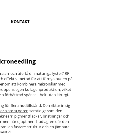
KONTAKT
icroneedling
a ärr och återfå din naturliga lyster? RF
h effektiv metod för att förnya huden på
 Genom att kombinera mikronålar med
kroppens egen kollagenproduktion, vilket
 förbättrad spänst – helt utan kirurgi.
g för flera hudtillstånd. Den riktar in sig
r och stora porer
, samtidigt som den
akneärr, pigmentfläckar, bristningar
och
ärmen når djupt ner i hudlagren där den
erar i en fastare struktur och en jämnare
gstid.