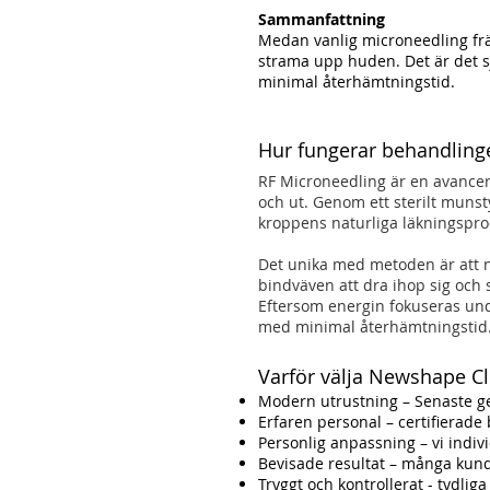
Sammanfattning
Medan vanlig microneedling främ
strama upp huden. Det är det sj
minimal återhämtningstid.
Hur fungerar behandling
RF Microneedling är en avance
och ut. Genom ett sterilt munst
kroppens naturliga läkningspro
Det unika med metoden är att n
bindväven att dra ihop sig och 
Eftersom energin fokuseras unde
med minimal återhämtningstid
Varför välja Newshape Cl
Modern utrustning – Senaste g
Erfaren personal – certifierad
Personlig anpassning – vi indi
Bevisade resultat – många kund
Tryggt och kontrollerat - tydlig