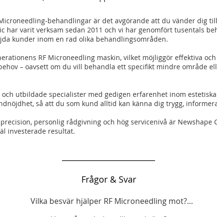
F Microneedling-behandlingar är det avgörande att du vänder dig ti
c har varit verksam sedan 2011 och vi har genomfört tusentals b
jda kunder inom en rad olika behandlingsområden.
erationens RF Microneedling maskin, vilket möjliggör effektiva 
 behov – oavsett om du vill behandla ett specifikt mindre område 
e och utbildade specialister med gedigen erfarenhet inom estetiska
undnöjdhet, så att du som kund alltid kan känna dig trygg, inform
recision, personlig rådgivning och hög servicenivå är Newshape Clin
äl investerade resultat.
________________________
Frågor & Svar
Vilka besvär hjälper RF Microneedling mot?
