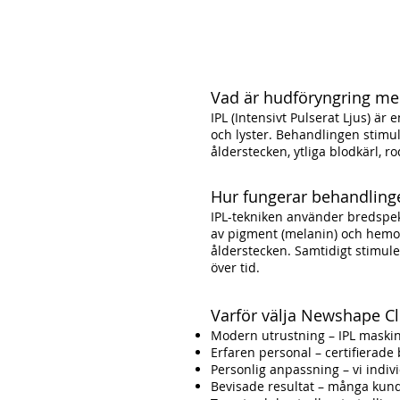
Vad är hudföryngring me
IPL (Intensivt Pulserat Ljus) ä
och lyster. Behandlingen stimul
ålderstecken, ytliga blodkärl, r
Hur fungerar behandling
IPL-tekniken använder bredspek
av pigment (melanin) och hemog
ålderstecken. Samtidigt stimule
över tid.
Varför välja Newshape Cl
Modern utrustning – IPL maski
Erfaren personal – certifierad
Personlig anpassning – vi indi
Bevisade resultat – många kund