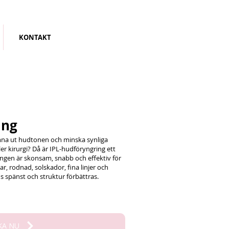
KONTAKT
ing
jämna ut hudtonen och minska synliga
er kirurgi? Då är IPL-hudföryngring ett
lingen är skonsam, snabb och effektiv för
r, rodnad, solskador, fina linjer och
 spänst och struktur förbättras.
KA NU