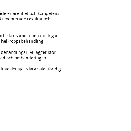
 både erfarenhet och kompetens.
okumenterade resultat och
va och skonsamma behandlingar
n helkroppsbehandling.
 behandlingar. Vi lägger stor
merad och omhändertagen.
ic det självklara valet för dig
Generellt rekommenderas en 