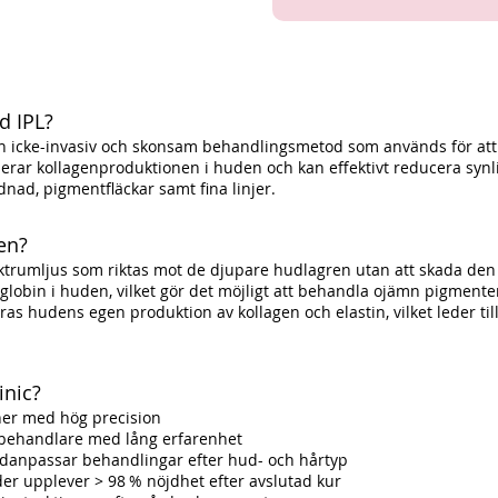
d IPL?
r en icke-invasiv och skonsam behandlingsmetod som används för att
erar kollagenproduktionen i huden och kan effektivt reducera synl
odnad, pigmentfläckar samt fina linjer.
en?
trumljus som riktas mot de djupare hudlagren utan att skada den 
lobin i huden, vilket gör det möjligt att behandla ojämn pigmente
ras hudens egen produktion av kollagen och elastin, vilket leder ti
inic?
ner med hög precision
e behandlare med lång erfarenhet
vidanpassar behandlingar efter hud- och hårtyp
er upplever > 98 % nöjdhet efter avslutad kur