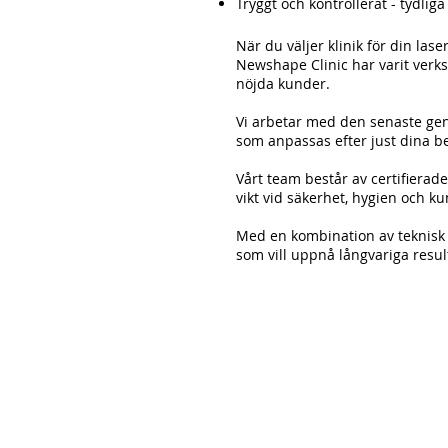
Tryggt och kontrollerat - tydlig
När du väljer klinik för din la
Newshape Clinic har varit ver
nöjda kunder.
Vi arbetar med den senaste gen
som anpassas efter just dina b
Vårt team består av certifierad
vikt vid säkerhet, hygien och 
Med en kombination av teknisk p
som vill uppnå långvariga resu
Antalet behandlingar varier