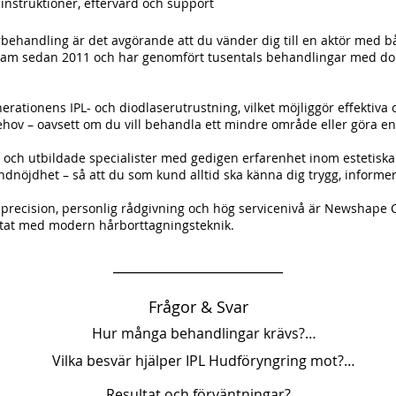
a instruktioner, eftervård och support
serbehandling är det avgörande att du vänder dig till en aktör med
ksam sedan 2011 och har genomfört tusentals behandlingar med d
erationens IPL- och diodlaserutrustning, vilket möjliggör effekti
ehov – oavsett om du vill behandla ett mindre område eller göra e
e och utbildade specialister med gedigen erfarenhet inom estetiska
kundnöjdhet – så att du som kund alltid ska känna dig trygg, infor
recision, personlig rådgivning och hög servicenivå är Newshape Clin
ltat med modern hårborttagningsteknik.
________________________
Frågor & Svar
Hur många behandlingar krävs?

Vilka besvär hjälper IPL Hudföryngring mot?

ar beroende på hudtyp, hudtillstånd och individuella mål. 
Resultat och förväntningar?
