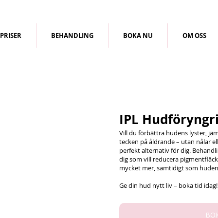
PRISER
BEHANDLING
BOKA NU
OM OSS
IPL Hudföryngr
Vill du förbättra hudens lyster, 
tecken på åldrande – utan nålar ell
perfekt alternativ för dig. Behand
dig som vill reducera pigmentfläcka
mycket mer, samtidigt som hudens
Ge din hud nytt liv – boka tid idag!
BO