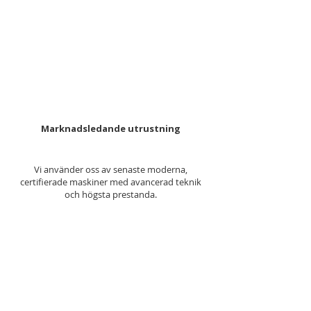
Marknadsledande utrustning
LASERBEHANDLING
Vi använder oss av senaste moderna,
certifierade maskiner med avancerad teknik
och högsta prestanda.
IPL PERMANENT HÅRBORTTAGNING