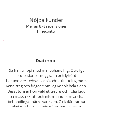
Nöjda kunder
Mer än 878 recensioner
Timecenter
Diatermi
Så himla nöjd med min behandling. Otroligt
professionell, noggrann och lyhörd
behandlare. Rehyan är så ödmjuk. Gick igenom
varje steg och frågade om jag var ok hela tiden.
Dessutom är hon väldigt trevlig och rolig bjöd
på massa skratt och information om andra
behandlingar när vi var klara. Gick därifrån så
glad med sort leende på läpparna. Bästa
KUNDREFERENS
Ewa G.