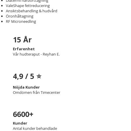
Diatermi hårborttagning
ValeShape fettreducering
Ansiktsbehandling & hudvård
Öronhåltagning
RF Microneedling
15 År
Erfarenhet
Vår hudteraput - Reyhan E.
4,9 / 5 ⭐
Nöjda Kunder
Omdömen från Timecenter
6600+
Kunder
Antal kunder behandlade